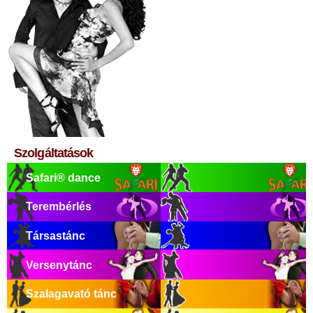
Szolgáltatások
Safari® dance
Terembérlés
Társastánc
Versenytánc
Szalagavató tánc