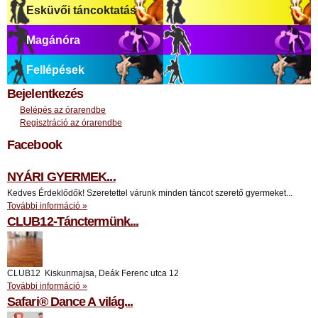
Esküvői táncoktatás
Magánóra
Fellépések
Bejelentkezés
Belépés az órarendbe
Regisztráció az órarendbe
Facebook
NYÁRI GYERMEK...
Kedves Érdeklődők! Szeretettel várunk minden táncot szerető gyermeket...
További információ »
CLUB12-Tánctermünk...
CLUB12 Kiskunmajsa, Deák Ferenc utca 12
További információ »
Safari® Dance A világ...