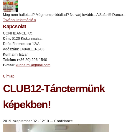
Még nem hallottad? Még nem próbáltad? Ne várj tovább... A Safari® Dance...
További információ »
Kapcsolat
CONFIDANCE Kft.
Cím:
6120 Kiskunmajsa,
Deák Ferenc utca 12/A
Adószám: 14848113-1-03
Kunhalmi István
Telefon:
(+36 20) 296-1540
E-mail:
kunhalmi@gmail.com
Címlap
Jelenlegi hely
CLUB12-Tánctermünk
képekben!
2019. szeptember 02 - 12:10
—
Confidance